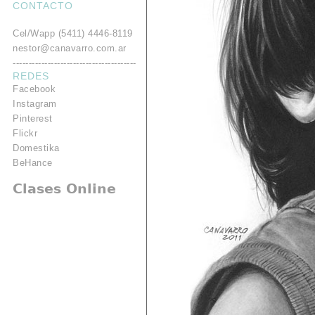
CONTACTO
.
Cel/Wapp (5411) 4446-8119
nestor@canavarro.com.ar
---------------------------------------
REDES
Facebook
Instagram
Pinterest
Flickr
Domestika
BeHance
Clases Online