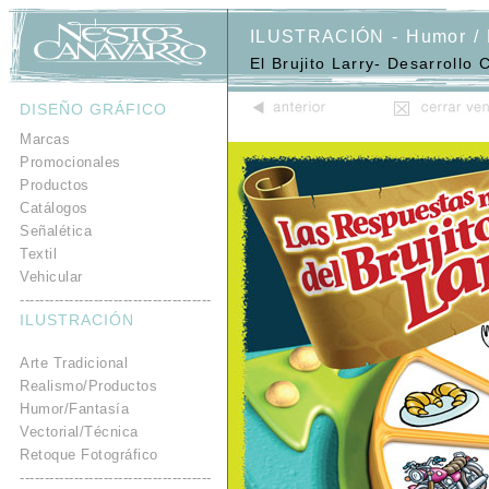
ILUSTRACIÓN - Humor / 
El Brujito Larry- Desarroll
DISEÑO GRÁFICO
.
Marcas
Promocionales
Productos
Catálogos
Señalética
Textil
Vehicular
---------------------------------------
ILUSTRACIÓN
.
Arte Tradicional
Realismo/Productos
Humor/Fantasía
Vectorial/Técnica
Retoque Fotográfico
---------------------------------------