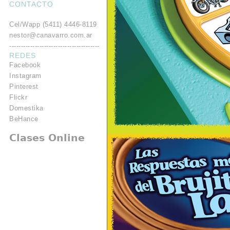
CONTACTO
.
Cel/Wapp (5411) 4446-8119
nestor@canavarro.com.ar
---------------------------------------
REDES
Facebook
Instagram
Pinterest
Flickr
Domestika
BeHance
Clases Online