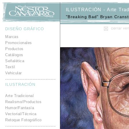
ILUSTRACIÓN - Arte Trad
"Breaking Bad" Bryan Cranst
DISEÑO GRÁFICO
.
Marcas
Promocionales
Productos
Catálogos
Señalética
Textil
Vehicular
---------------------------------------
ILUSTRACIÓN
.
Arte Tradicional
Realismo/Productos
Humor/Fantasía
Vectorial/Técnica
Retoque Fotográfico
---------------------------------------