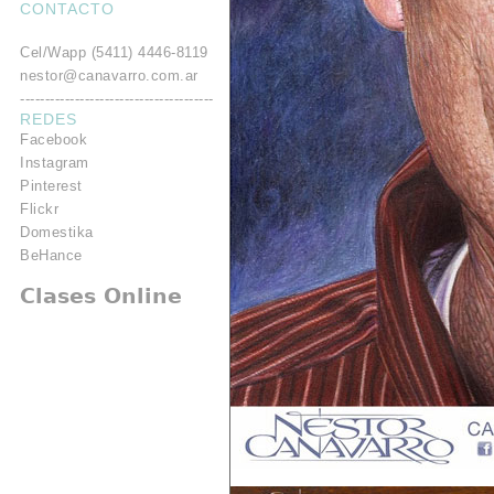
CONTACTO
.
Cel/Wapp (5411) 4446-8119
nestor@canavarro.com.ar
---------------------------------------
REDES
Facebook
Instagram
Pinterest
Flickr
Domestika
BeHance
Clases Online