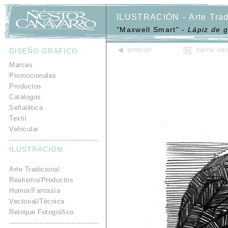
ILUSTRACIÓN - Arte Trad
"Maxwell Smart"
- Lápiz de g
DISEÑO GRÁFICO
.
Marcas
Promocionales
Productos
Catálogos
Señalética
Textil
Vehicular
---------------------------------------
ILUSTRACIÓN
.
Arte Tradicional
Realismo/Productos
Humor/Fantasía
Vectorial/Técnica
Retoque Fotográfico
---------------------------------------