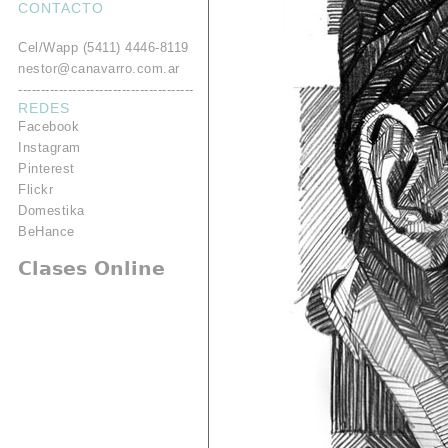
CONTACTO
.
Cel/Wapp (5411) 4446-8119
nestor@canavarro.com.ar
---------------------------------------
REDES
Facebook
Instagram
Pinterest
Flickr
Domestika
BeHance
Clases Online